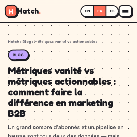
Hatch
.
H
EN
FR
ES
Hatch
›
Blog
› Métriques vanité vs actionnables
BLOG
Métriques vanité vs
métriques actionnables :
comment faire la
différence en marketing
B2B
Un grand nombre d'abonnés et un pipeline en
hausse sont tous deux des données — mais