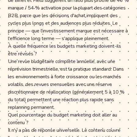
de Binet et Field suggèrent un ratio plus proche de 46 %
marque / 54 % activation pour la plupart des catégories
B2B, parce que les décisions d'achat impliquent des
cycles plus longs et des audiences plus réduites. Le
principe — que l'investissement marque est nécessaire à
l'efficience long terme — s'applique pleinement.
À quelle fréquence les budgets marketing doivent-ils
être révisés ?
Une revue budgétaire complète annuelle, avec une
réprévision trimestrielle, est la pratique standard. Dans
les environnements à forte croissance ou les marchés
volatils, des revues mensuelles avec une réserve
discrétionnaire de réallocation (généralement 5 à 10 %
du total) permettent une réaction plus rapide sans
replanning permanent.
Quel pourcentage du budget marketing doit aller au
contenu ?
Il n'y a pas de réponse universelle. Le contenu couvre