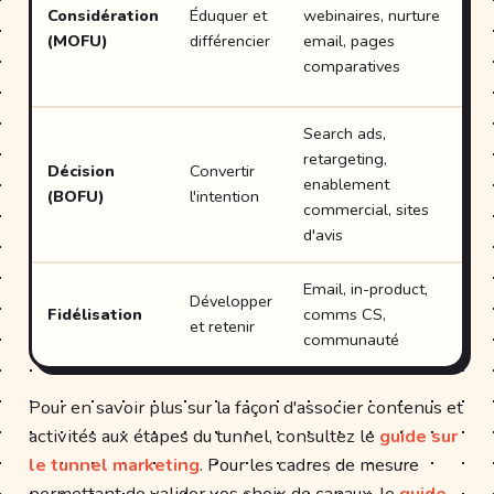
Considération
Éduquer et
webinaires, nurture
(MOFU)
différencier
email, pages
comparatives
Search ads,
retargeting,
Décision
Convertir
enablement
c
(BOFU)
l'intention
commercial, sites
d'avis
Email, in-product,
Développer
Fidélisation
comms CS,
et retenir
communauté
Pour en savoir plus sur la façon d'associer contenus et
activités aux étapes du tunnel, consultez le
guide sur
le tunnel marketing
. Pour les cadres de mesure
permettant de valider vos choix de canaux, le
guide