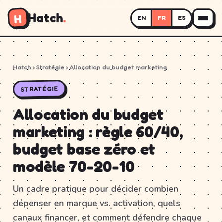
Hatch
.
H
EN
FR
ES
Hatch
› Stratégie › Allocation du budget marketing
STRATÉGIE
Allocation du budget
marketing : règle 60/40,
budget base zéro et
modèle 70-20-10
Un cadre pratique pour décider combien
dépenser en marque vs. activation, quels
canaux financer, et comment défendre chaque