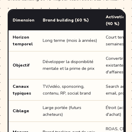
Activation d
Dimension
Brand building (60 %)
(40 %)
Horizon
Court terme (
Long terme (mois à années)
temporel
semaines)
Convertir la
Développer la disponibilité
Objectif
existante en c
mentale et la prime de prix
d'affaires
Canaux
TV/vidéo, sponsoring,
Search ads, r
typiques
contenu, RP, social brand
email, promo
Large portée (futurs
Étroit (achet
Ciblage
acheteurs)
d'achat)
ROAS, CPA, p