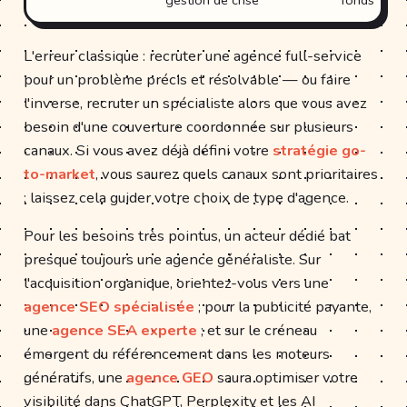
gestion de crise
fonds
L'erreur classique : recruter une agence full-service
pour un problème précis et résolvable — ou faire
l'inverse, recruter un spécialiste alors que vous avez
besoin d'une couverture coordonnée sur plusieurs
canaux. Si vous avez déjà défini votre
stratégie go-
to-market
, vous saurez quels canaux sont prioritaires
; laissez cela guider votre choix de type d'agence.
Pour les besoins très pointus, un acteur dédié bat
presque toujours une agence généraliste. Sur
l'acquisition organique, orientez-vous vers une
agence SEO spécialisée
; pour la publicité payante,
une
agence SEA experte
; et sur le créneau
émergent du référencement dans les moteurs
génératifs, une
agence GEO
saura optimiser votre
visibilité dans ChatGPT, Perplexity et les AI