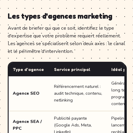
Les types d'agences marketing
Avant de briefer qui que ce soit, identifiez le type
d'expertise que votre problème requiert réellement.
Les agences se spécialisent selon deux axes : le canal
et le périmètre d'intervention.
Type d'agence
Service principal
Idéal pou
Génération
Référencement naturel :
long terme
Agence SEO
audit technique, contenu,
programme
netlinking
contenu
Publicité payante
Pipeline rap
Agence SEA /
(Google Ads, Meta,
lancements
PPC
LinkedIn)
reciblage