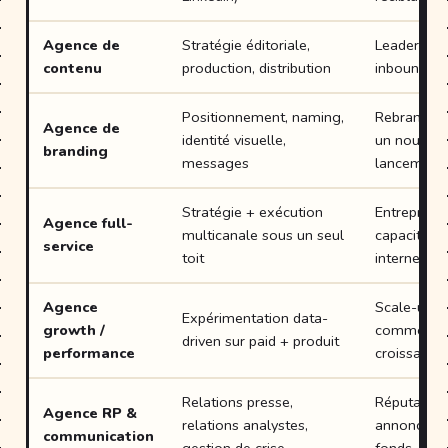
Agence de
Stratégie éditoriale,
Leadership 
contenu
production, distribution
inbound, 
Positionnement, naming,
Rebranding,
Agence de
identité visuelle,
un nouveau
branding
messages
lancement
Stratégie + exécution
Entreprises
Agence full-
multicanale sous un seul
capacité m
service
toit
interne
Agence
Scale-ups 
Expérimentation data-
growth /
commerce,
driven sur paid + produit
performance
croissance
Relations presse,
Réputation
Agence RP &
relations analystes,
annonces d
communication