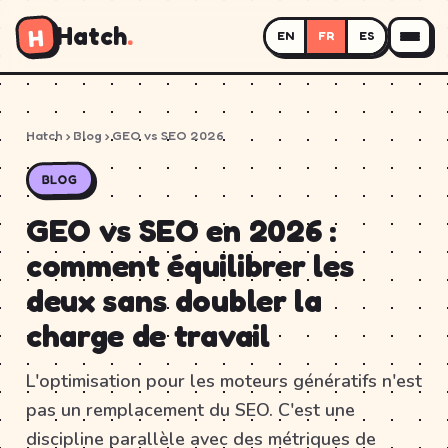
Hatch
.
H
EN
FR
ES
Hatch
›
Blog
› GEO vs SEO 2026
BLOG
GEO vs SEO en 2026 :
comment équilibrer les
deux sans doubler la
charge de travail
L'optimisation pour les moteurs génératifs n'est
pas un remplacement du SEO. C'est une
discipline parallèle avec des métriques de