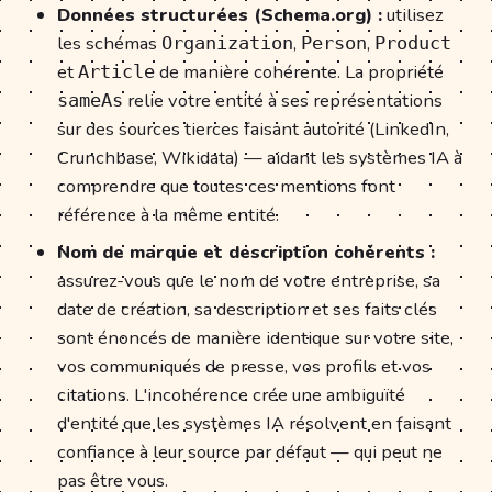
Données structurées (Schema.org) :
utilisez
les schémas
,
,
Organization
Person
Product
et
de manière cohérente. La propriété
Article
relie votre entité à ses représentations
sameAs
sur des sources tierces faisant autorité (LinkedIn,
Crunchbase, Wikidata) — aidant les systèmes IA à
comprendre que toutes ces mentions font
référence à la même entité.
Nom de marque et description cohérents :
assurez-vous que le nom de votre entreprise, sa
date de création, sa description et ses faits clés
sont énoncés de manière identique sur votre site,
vos communiqués de presse, vos profils et vos
citations. L'incohérence crée une ambiguïté
d'entité que les systèmes IA résolvent en faisant
confiance à leur source par défaut — qui peut ne
pas être vous.