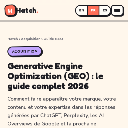
Hatch
.
H
EN
FR
ES
Hatch
› Acquisition › Guide GEO
ACQUISITION
Generative Engine
Optimization (GEO) : le
guide complet 2026
Comment faire apparaître votre marque, votre
contenu et votre expertise dans les réponses
générées par ChatGPT, Perplexity, les AI
Overviews de Google et la prochaine