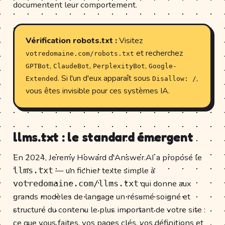
documentent leur comportement.
Vérification robots.txt :
Visitez
et recherchez
votredomaine.com/robots.txt
,
,
,
GPTBot
ClaudeBot
PerplexityBot
Google-
. Si l'un d'eux apparaît sous
,
Extended
Disallow: /
vous êtes invisible pour ces systèmes IA.
llms.txt : le standard émergent
En 2024, Jeremy Howard d'Answer.AI a proposé le
— un fichier texte simple à
llms.txt
qui donne aux
votredomaine.com/llms.txt
grands modèles de langage un résumé soigné et
structuré du contenu le plus important de votre site :
ce que vous faites, vos pages clés, vos définitions et