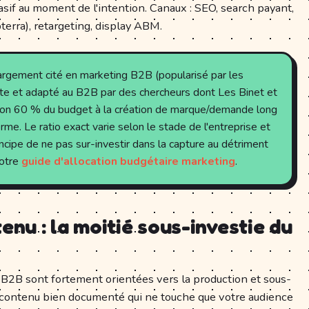
uasif au moment de l'intention. Canaux : SEO, search payant,
pterra), retargeting, display ABM.
largement cité en marketing B2B (popularisé par les
ute et adapté au B2B par des chercheurs dont Les Binet et
iron 60 % du budget à la création de marque/demande long
me. Le ratio exact varie selon le stade de l'entreprise et
ncipe de ne pas sur-investir dans la capture au détriment
notre
guide d'allocation budgétaire marketing
.
enu : la moitié sous-investie du
 B2B sont fortement orientées vers la production et sous-
n contenu bien documenté qui ne touche que votre audience