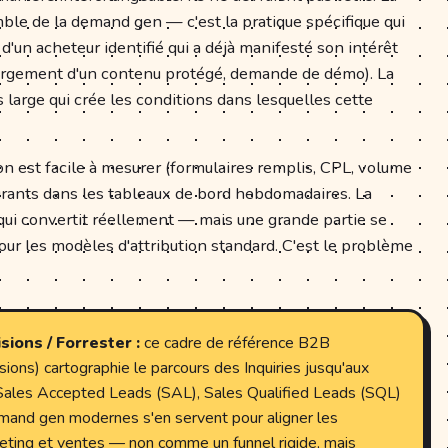
le de la demand gen — c'est la pratique spécifique qui
 d'un acheteur identifié qui a déjà manifesté son intérêt
hargement d'un contenu protégé, demande de démo). La
us large qui crée les conditions dans lesquelles cette
ion est facile à mesurer (formulaires remplis, CPL, volume
urants dans les tableaux de bord hebdomadaires. La
qui convertit réellement — mais une grande partie se
our les modèles d'attribution standard. C'est le problème
ions / Forrester :
ce cadre de référence B2B
rsions) cartographie le parcours des Inquiries jusqu'aux
Sales Accepted Leads (SAL), Sales Qualified Leads (SQL)
and gen modernes s'en servent pour aligner les
keting et ventes — non comme un funnel rigide, mais