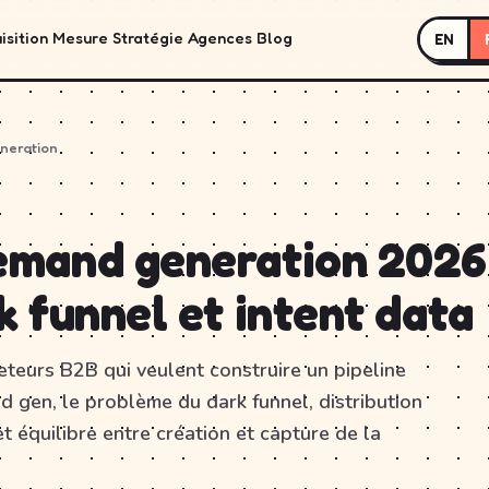
isition
Mesure
Stratégie
Agences
Blog
EN
eneration
emand generation 2026 
k funnel et intent data
eteurs B2B qui veulent construire un pipeline
d gen, le problème du dark funnel, distribution
t équilibre entre création et capture de la