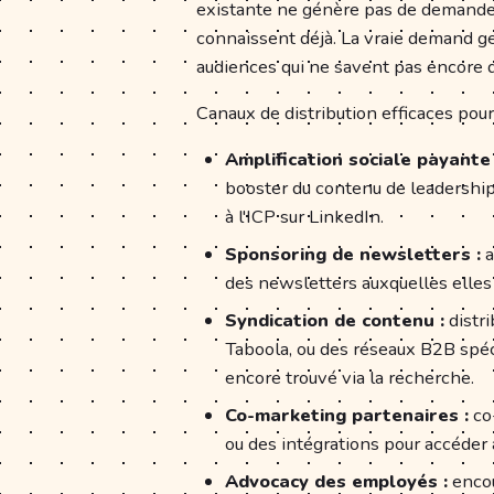
existante ne génère pas de demande 
connaissent déjà. La vraie demand g
audiences qui ne savent pas encore q
Canaux de distribution efficaces pou
Amplification sociale payante 
booster du contenu de leadership
à l'ICP sur LinkedIn.
Sponsoring de newsletters :
a
des newsletters auxquelles elles 
Syndication de contenu :
distri
Taboola, ou des réseaux B2B spéc
encore trouvé via la recherche.
Co-marketing partenaires :
co
ou des intégrations pour accéder 
Advocacy des employés :
encou