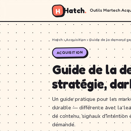
Hatch
.
H
Outils
Martech
Acqu
Hatch
› Acquisition › Guide de la demand g
ACQUISITION
Guide de la d
stratégie, dar
Un guide pratique pour les mark
durable — différence avec la lea
de contenu, signaux d'intention e
demande.