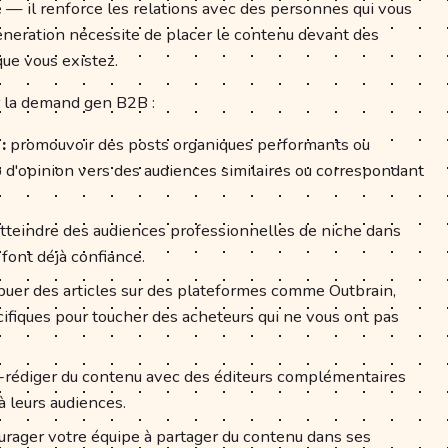
— il renforce les relations avec des personnes qui vous
eneration nécessite de placer le contenu devant des
ue vous existez.
r la demand gen B2B :
:
promouvoir des posts organiques performants ou
 d'opinion vers des audiences similaires ou correspondant
tteindre des audiences professionnelles de niche dans
font déjà confiance.
buer des articles sur des plateformes comme Outbrain,
ifiques pour toucher des acheteurs qui ne vous ont pas
-rédiger du contenu avec des éditeurs complémentaires
à leurs audiences.
rager votre équipe à partager du contenu dans ses