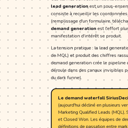
lead generation
est un sous-ensemb
consiste à recueillir les coordonnées
(remplissage d'un formulaire, téléc
demand generation
est l'effort pl
manifestation d'intérêt se produit.
La tension pratique : la lead generat
de MQL) et produit des chiffres rass
demand generation crée le pipeline 
déroule dans des canaux invisibles p
du dark funnel.
Le demand waterfall SiriusDecis
(aujourd'hui décliné en plusieurs ve
Marketing Qualified Leads (MQL), 
et Closed Won. Les équipes de dem
définitions de passation entre mar