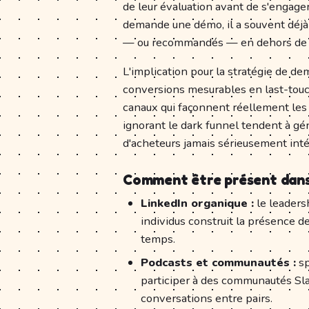
de leur évaluation avant de s'engag
demande une démo, il a souvent déjà
— ou recommandés — en dehors de v
L'implication pour la stratégie de de
conversions mesurables en last-touc
canaux qui façonnent réellement les
ignorant le dark funnel tendent à gé
d'acheteurs jamais sérieusement inté
Comment être présent dans
LinkedIn organique :
le leadersh
individus construit la présence de
temps.
Podcasts et communautés :
sp
participer à des communautés Sla
conversations entre pairs.