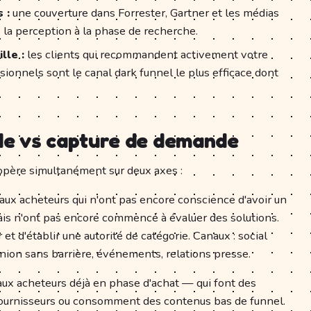
 :
une couverture dans Forrester, Gartner et les médias
 la perception à la phase de recherche.
lle :
les clients qui recommandent activement votre
sionnels sont le canal dark funnel le plus efficace dont
e vs capture de demande
ère simultanément sur deux axes :
aux acheteurs qui n'ont pas encore conscience d'avoir un
is n'ont pas encore commencé à évaluer des solutions.
 et d'établir une autorité de catégorie. Canaux : social
inion sans barrière, événements, relations presse.
aux acheteurs déjà en phase d'achat — qui font des
fournisseurs ou consomment des contenus bas de funnel.