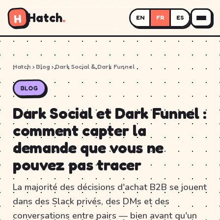
Hatch
.
H
EN
FR
ES
Hatch
›
Blog
› Dark Social & Dark Funnel
BLOG
Dark Social et Dark Funnel :
comment capter la
demande que vous ne
pouvez pas tracer
La majorité des décisions d'achat B2B se jouent
dans des Slack privés, des DMs et des
conversations entre pairs — bien avant qu'un