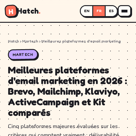
Hatch
.
H
EN
FR
ES
Hatch
› Martech › Meilleures plateformes d'email marketing
MARTECH
Meilleures plateformes
d'email marketing en 2026 :
Brevo, Mailchimp, Klaviyo,
ActiveCampaign et Kit
comparés
Cinq plateformes majeures évaluées sur les
critères qui comptent vraiment : délivrabilité,