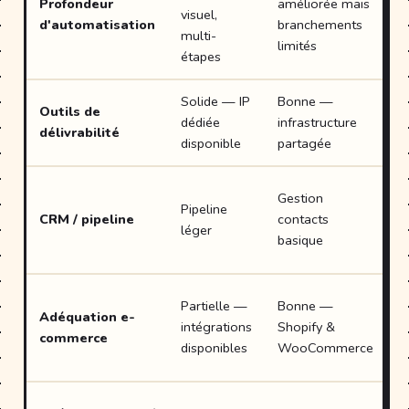
Profondeur
améliorée mais
f
visuel,
d'automatisation
branchements
c
multi-
limités
p
étapes
Solide — IP
Bonne —
B
Outils de
dédiée
infrastructure
r
délivrabilité
disponible
partagée
e
Gestion
N
Pipeline
CRM / pipeline
contacts
m
léger
basique
c
E
Partielle —
Bonne —
Adéquation e-
—
intégrations
Shopify &
commerce
S
disponibles
WooCommerce
n