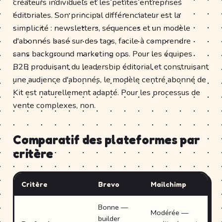
créateurs individuels et les petites entreprises
éditoriales. Son principal différenciateur est la
simplicité : newsletters, séquences et un modèle
d'abonnés basé sur des tags, facile à comprendre
sans background marketing ops. Pour les équipes
B2B produisant du leadership éditorial et construisant
une audience d'abonnés, le modèle centré abonné de
Kit est naturellement adapté. Pour les processus de
vente complexes, non.
Comparatif des plateformes par
critère
Critère
Brevo
Mailchimp
K
Bonne —
Modérée —
S
builder