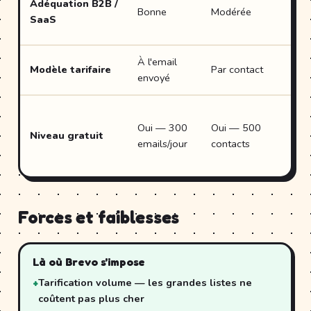
Adéquation B2B /
Bonne
Modérée
L
SaaS
À l'email
P
Modèle tarifaire
Par contact
envoyé
c
O
Oui — 300
Oui — 500
Niveau gratuit
2
emails/jour
contacts
c
Forces et faiblesses
Là où Brevo s'impose
Tarification volume — les grandes listes ne
coûtent pas plus cher