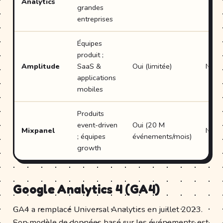
Analytics
grandes
entreprises
Équipes
produit ;
Amplitude
SaaS &
Oui (limitée)
Non
applications
mobiles
Produits
event-driven
Oui (20 M
Mixpanel
Non
; équipes
événements/mois)
growth
Google Analytics 4 (GA4)
GA4 a remplacé Universal Analytics en juillet 2023.
Son modèle de données basé sur les événements est