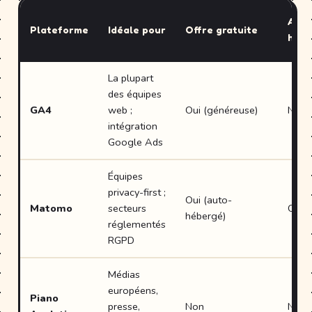
Auto
Plateforme
Idéale pour
Offre gratuite
héb
La plupart
des équipes
GA4
web ;
Oui (généreuse)
Non
intégration
Google Ads
Équipes
privacy-first ;
Oui (auto-
Matomo
secteurs
Oui (
hébergé)
réglementés
RGPD
Médias
européens,
Piano
presse,
Non
Non 