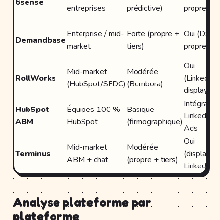
6sense
entreprises
prédictive)
propre)
Enterprise / mid-
Forte (propre +
Oui (DSP
Demandbase
market
tiers)
propre)
Oui
Mid-market
Modérée
RollWorks
(LinkedIn,
(HubSpot/SFDC)
(Bombora)
display)
Intégratio
HubSpot
Équipes 100 %
Basique
LinkedIn
ABM
HubSpot
(firmographique)
Ads
Oui
Mid-market
Modérée
Terminus
(display +
ABM + chat
(propre + tiers)
LinkedIn)
Analyse plateforme par
plateforme