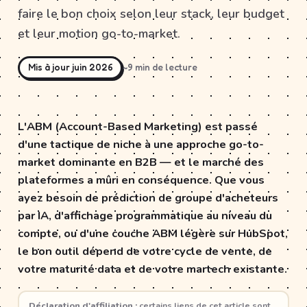
faire le bon choix selon leur stack, leur budget
et leur motion go-to-market.
Mis à jour juin 2026
~9 min de lecture
L'ABM (Account-Based Marketing) est passé
d'une tactique de niche à une approche go-to-
market dominante en B2B — et le marché des
plateformes a mûri en conséquence. Que vous
ayez besoin de prédiction de groupe d'acheteurs
par IA, d'affichage programmatique au niveau du
compte, ou d'une couche ABM légère sur HubSpot,
le bon outil dépend de votre cycle de vente, de
votre maturité data et de votre martech existante.
Déclaration d'affiliation :
certains liens de cet article sont