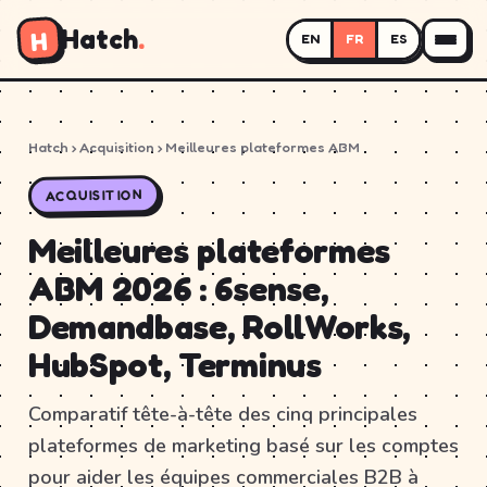
Hatch
.
H
EN
FR
ES
Hatch
› Acquisition › Meilleures plateformes ABM
ACQUISITION
Meilleures plateformes
ABM 2026 : 6sense,
Demandbase, RollWorks,
HubSpot, Terminus
Comparatif tête-à-tête des cinq principales
plateformes de marketing basé sur les comptes
pour aider les équipes commerciales B2B à