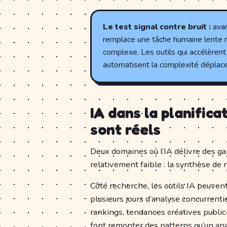
Le test signal contre bruit :
avan
remplace une tâche humaine lente m
complexe. Les outils qui accélèrent u
automatisent la complexité déplacent
IA dans la planifica
sont réels
Deux domaines où l’IA délivre des ga
relativement faible : la synthèse de 
Côté recherche, les outils IA peuven
plusieurs jours d’analyse concurrenti
rankings, tendances créatives publi
font remonter des patterns qu’un ana