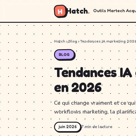
Hatch
.
H
Outils
Martech
Acqu
Hatch
›
Blog
› Tendances IA marketing 202
BLOG
Tendances IA 
en 2026
Ce qui change vraiment et ce qui 
workflows marketing, la planific
juin 2026
7 min de lecture