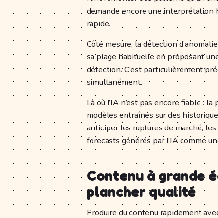
demande encore une interprétation h
rapide.
Côté mesure, la détection d’anomalie
sa plage habituelle en proposant une
détection. C’est particulièrement pré
simultanément.
Là où l’IA n’est pas encore fiable : l
modèles entraînés sur des historiqu
anticiper les ruptures de marché, le
forecasts générés par l’IA comme un
Contenu à grande éc
plancher qualité
Produire du contenu rapidement avec 