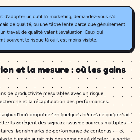
t d’adopter un outil IA marketing, demandez-vous s’il
ais de qualité, ou une tâche lente parce que génuinement
n travail de qualité valent l’évaluation. Ceux qui
 souvent le risque là où il est moins visible.
tion et la mesure : où les gains
ins de productivité mesurables avec un risque
recherche et la récapitulation des performances.
t aujourd’hui comprimer en quelques heures ce qui prenait
elle. Ils agrègent des signaux issus de sources multiples —
citaires, benchmarks de performance de contenus — et
lyste humain aurait mis des semaines à déceler. La sortie