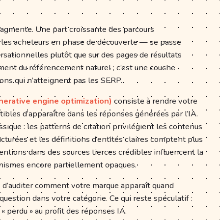
agmente. Une part croissante des parcours
les acheteurs en phase de découverte — se passe
sationnelles plutôt que sur des pages de résultats
ment du référencement naturel ; c’est une couche
ons qui n’atteignent pas les SERP.
erative engine optimization)
consiste à rendre votre
ibles d’apparaître dans les réponses générées par l’IA.
ique : les patterns de citation privilégient les contenus
ucturées et les définitions d’entités claires comptent plus
entions dans des sources tierces crédibles influencent la
anismes encore partiellement opaques.
ité d’auditer comment votre marque apparaît quand
question dans votre catégorie. Ce qui reste spéculatif :
c « perdu » au profit des réponses IA.