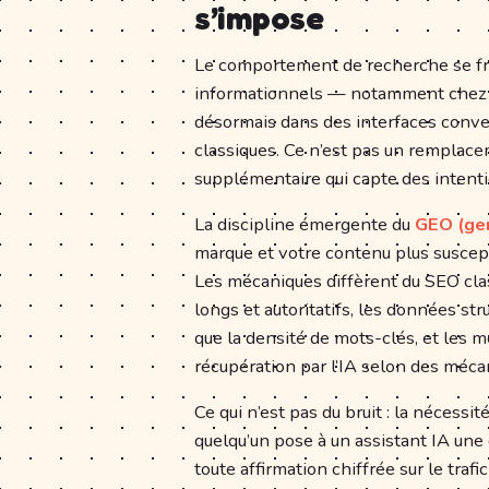
s’impose
Le comportement de recherche se fr
informationnels — notamment chez 
désormais dans des interfaces conver
classiques. Ce n’est pas un remplace
supplémentaire qui capte des intenti
La discipline émergente du
GEO (gen
marque et votre contenu plus suscept
Les mécaniques diffèrent du SEO class
longs et autoritatifs, les données str
que la densité de mots-clés, et les m
récupération par l’IA selon des méc
Ce qui n’est pas du bruit : la nécess
quelqu’un pose à un assistant IA une 
toute affirmation chiffrée sur le trafi