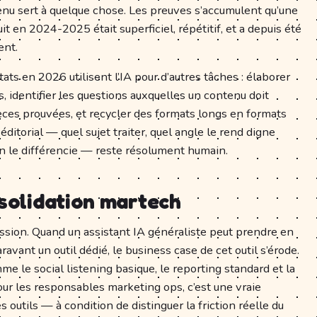
tenu sert à quelque chose. Les preuves s’accumulent qu’une
it en 2024-2025 était superficiel, répétitif, et a depuis été
ent.
ats en 2026 utilisent l’IA pour d’autres tâches : élaborer
, identifier les questions auxquelles un contenu doit
ièces prouvées, et recycler des formats longs en formats
ditorial — quel sujet traiter, quel angle le rend digne
ion le différencie — reste résolument humain.
nsolidation martech
ssion. Quand un assistant IA généraliste peut prendre en
avant un outil dédié, le business case de cet outil s’érode.
me le social listening basique, le reporting standard et la
our les responsables marketing ops, c’est une vraie
 outils — à condition de distinguer la friction réelle du