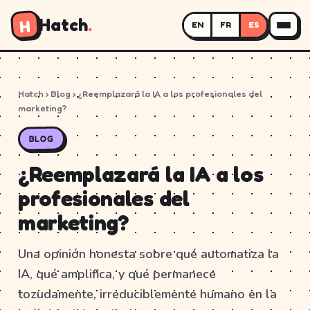
Hatch
.
H
EN
FR
ES
Hatch
›
Blog
› ¿Reemplazará la IA a los profesionales del
marketing?
BLOG
¿Reemplazará la IA a los
profesionales del
marketing?
Una opinión honesta sobre qué automatiza la
IA, qué amplifica, y qué permanece
tozudamente, irreduciblemente humano en la