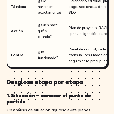
¿Qué
Calendario editorial, plan 
Tácticas
haremos
pago, secuencias de email, 
exactamente?
SEO
¿Quién hace
Plan de proyecto, RACI, ba
Acción
qué y
sprint, asignación de recur
cuándo?
Panel de control, cadencia 
¿Ha
Control
mensual, resultados de pru
funcionado?
seguimiento presupuestari
Desglose etapa por etapa
1. Situación — conocer el punto de
partida
Un análisis de situación riguroso evita planes