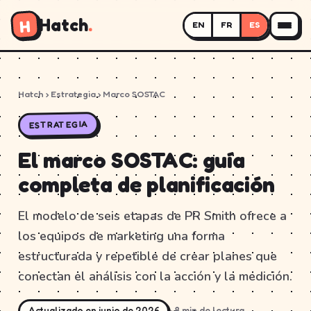
Hatch
.
H
EN
FR
ES
Hatch
› Estrategia › Marco SOSTAC
ESTRATEGIA
El marco SOSTAC: guía
completa de planificación
El modelo de seis etapas de PR Smith ofrece a
los equipos de marketing una forma
estructurada y repetible de crear planes que
conectan el análisis con la acción y la medición.
Actualizado en junio de 2026
~8 min de lectura