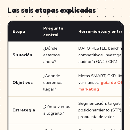
Las seis etapas explicadas
Pregunta
Etapa
Herramientas y entregab
central
¿Dónde
DAFO, PESTEL, benchmark
Situación
estamos
competitivos, investigación
ahora?
auditoría GA4 / CRM
¿Adónde
Metas SMART, OKR, líneas 
Objetivos
queremos
ver nuestra
guía de OKR 
llegar?
marketing
Segmentación, targeting,
¿Cómo vamos
Estrategia
posicionamiento (STP); mix
a lograrlo?
propuesta de valor