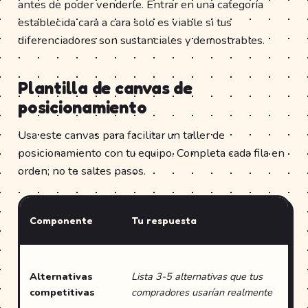
antes de poder venderle. Entrar en una categoría
establecida cara a cara solo es viable si tus
diferenciadores son sustanciales y demostrables.
Plantilla de canvas de
posicionamiento
Usa este canvas para facilitar un taller de
posicionamiento con tu equipo. Completa cada fila en
orden; no te saltes pasos.
Fu
Componente
Tu respuesta
val
Ent
Alternativas
Lista 3-5 alternativas que tus
cli
competitivas
compradores usarían realmente
lla