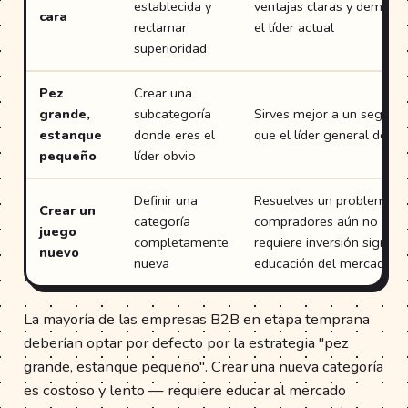
establecida y
ventajas claras y demostr
cara
reclamar
el líder actual
superioridad
Pez
Crear una
grande,
subcategoría
Sirves mejor a un segmen
estanque
donde eres el
que el líder general de la
pequeño
líder obvio
Definir una
Resuelves un problema pa
Crear un
categoría
compradores aún no tien
juego
completamente
requiere inversión signific
nuevo
nueva
educación del mercado
La mayoría de las empresas B2B en etapa temprana
deberían optar por defecto por la estrategia "pez
grande, estanque pequeño". Crear una nueva categoría
es costoso y lento — requiere educar al mercado