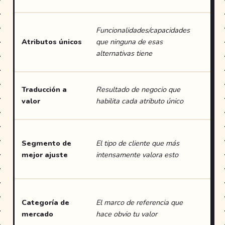
win
Equ
Funcionalidades/capacidades
pro
Atributos únicos
que ninguna de esas
aná
alternativas tiene
com
Cas
Traducción a
Resultado de negocio que
de 
valor
habilita cada atributo único
dat
Tas
Segmento de
El tipo de cliente que más
CR
mejor ajuste
intensamente valora esto
se
equ
Pru
Categoría de
El marco de referencia que
con
mercado
hace obvio tu valor
de 