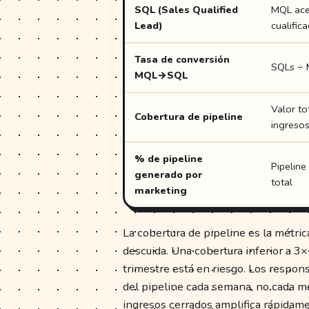
SQL (Sales Qualified
MQL ace
Lead)
cualific
Tasa de conversión
SQLs ÷
MQL→SQL
Valor to
Cobertura de pipeline
ingresos
% de pipeline
Pipeline
generado por
total
marketing
La cobertura de pipeline es la métri
descuida. Una cobertura inferior a 3×
trimestre está en riesgo. Los respon
del pipeline cada semana, no cada me
ingresos cerrados amplifica rápidam