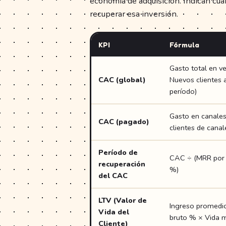
economía de adquisición. Indican cuá
recuperar esa inversión.
KPI
Fórmula
Gasto total en v
CAC (global)
Nuevos clientes 
período)
Gasto en canale
CAC (pagado)
clientes de cana
Período de
CAC ÷ (MRR por 
recuperación
%)
del CAC
LTV (Valor de
Ingreso promedio
Vida del
bruto % × Vida m
Cliente)