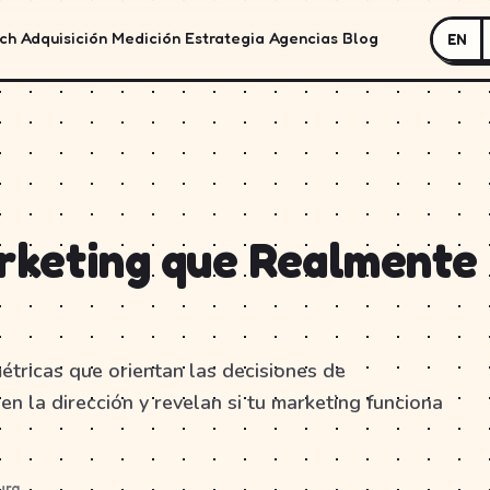
ch
Adquisición
Medición
Estrategia
Agencias
Blog
EN
arketing que Realmente
étricas que orientan las decisiones de
n la dirección y revelan si tu marketing funciona
ura