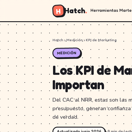
Hatch
.
H
Herramientas
Marte
Hatch
› Medición › KPI de Marketing
MEDICIÓN
Los KPI de M
Importan
Del CAC al NRR, estas son las m
presupuesto, generan confianza e
de verdad.
Actualizado junio 2026
~9 min de lect