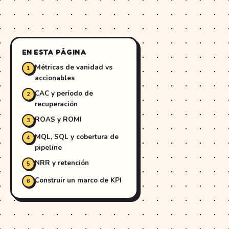
EN ESTA PÁGINA
Métricas de vanidad vs
accionables
CAC y período de
recuperación
ROAS y ROMI
MQL, SQL y cobertura de
pipeline
NRR y retención
Construir un marco de KPI