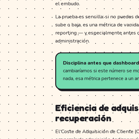
el embudo.
La prueba es sencilla: si no puedes d
sube o baja, es una métrica de vanidad
reporting — y especialmente antes d
administración.
Disciplina antes que dashboard
cambiaríamos si este número se mov
nada, esa métrica pertenece a un an
Eficiencia de adqui
recuperación
El Coste de Adquisición de Cliente (