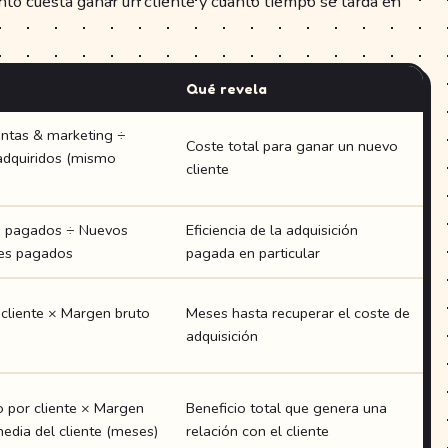
nto cuesta ganar un cliente y cuánto tiempo se tarda en
Qué revela
entas & marketing ÷
Coste total para ganar un nuevo
adquiridos (mismo
cliente
s pagados ÷ Nuevos
Eficiencia de la adquisición
les pagados
pagada en particular
cliente × Margen bruto
Meses hasta recuperar el coste de
adquisición
 por cliente × Margen
Beneficio total que genera una
edia del cliente (meses)
relación con el cliente