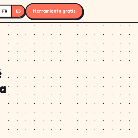
Herramienta gratis
FR
ES
é
 a