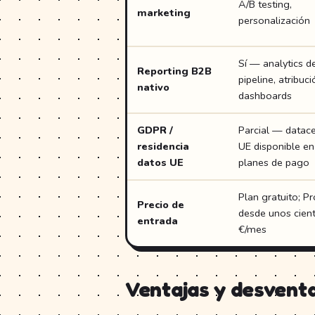
A/B testing,
marketing
personalización
Sí — analytics d
Reporting B2B
pipeline, atribuci
nativo
dashboards
GDPR /
Parcial — datac
residencia
UE disponible en
datos UE
planes de pago
Plan gratuito; Pr
Precio de
desde unos cien
entrada
€/mes
Ventajas y desventa