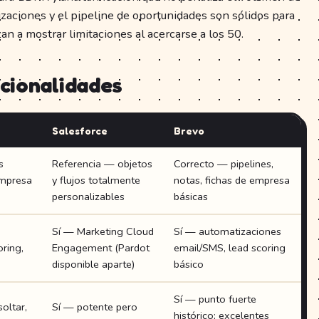
izaciones y el pipeline de oportunidades son sólidos para
n a mostrar limitaciones al acercarse a los 50.
cionalidades
Salesforce
Brevo
s
Referencia — objetos
Correcto — pipelines,
empresa
y flujos totalmente
notas, fichas de empresa
personalizables
básicas
Sí — Marketing Cloud
Sí — automatizaciones
oring,
Engagement (Pardot
email/SMS, lead scoring
disponible aparte)
básico
Sí — punto fuerte
soltar,
Sí — potente pero
histórico; excelentes