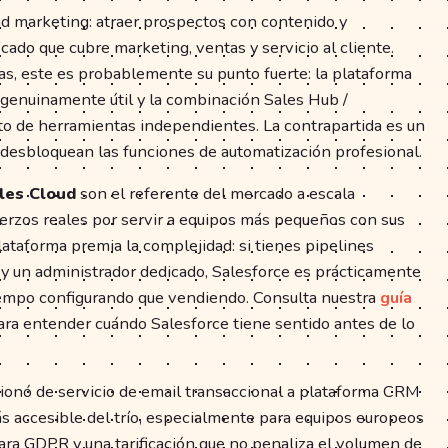
d marketing: atraer prospectos con contenido y
cado que cubre marketing, ventas y servicio al cliente.
s, este es probablemente su punto fuerte: la plataforma
s genuinamente útil y la combinación Sales Hub /
o de herramientas independientes. La contrapartida es un
 desbloquean las funciones de automatización profesional.
les Cloud
son el referente del mercado a escala
erzos reales por servir a equipos más pequeños con sus
plataforma premia la complejidad: si tienes pipelines
 y un administrador dedicado, Salesforce es prácticamente
 tiempo configurando que vendiendo. Consulta nuestra
guía
ra entender cuándo Salesforce tiene sentido antes de lo
ionó de servicio de email transaccional a plataforma CRM
s accesible del trío, especialmente para equipos europeos
para GDPR y una tarificación que no penaliza el volumen de