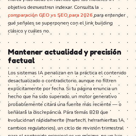
objetivo demuestren indexar. Consulta la
comparación GEO vs SEO para 2026
para entender
qué señales se superponen con el link building
clásico y cuáles no.
Mantener actualidad y precisión
factual
Los sistemas IA penalizan en la práctica el contenido
desactualizado o contradictorio, aunque no filtren
explícitamente por fecha. Si tu página enuncia un
hecho que ha sido superado, un motor generativo
probablemente citará una fuente más reciente — o
señalará la discrepancia. Para temas B2B que
evolucionan rápidamente (martech, herramientas IA,
cambios regulatorios), un ciclo de revisión trimestral
para el contenido principal es un mínimo, no un lujo.