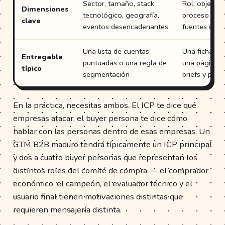
Sector, tamaño, stack
Rol, objetivo
Dimensiones
tecnológico, geografía,
proceso de 
clave
eventos desencadenantes
fuentes de i
Una lista de cuentas
Una ficha de
Entregable
puntuadas o una regla de
una página u
típico
segmentación
briefs y play
En la práctica, necesitas ambos. El ICP te dice qué
empresas atacar; el buyer persona te dice cómo
hablar con las personas dentro de esas empresas. Un
GTM B2B maduro tendrá típicamente un ICP principal
y dos a cuatro buyer personas que representan los
distintos roles del comité de compra — el comprador
económico, el campeón, el evaluador técnico y el
usuario final tienen motivaciones distintas que
requieren mensajería distinta.