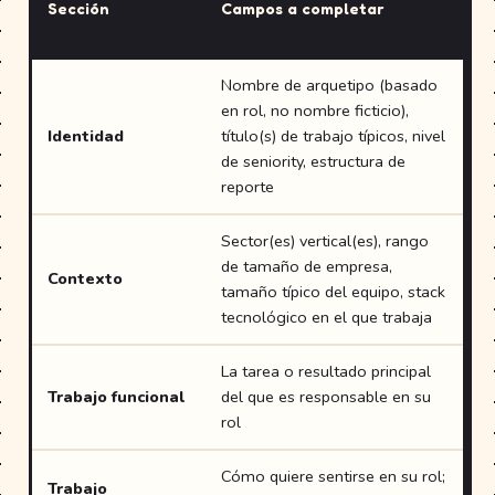
Sección
Campos a completar
in
pr
Nombre de arquetipo (basado
en rol, no nombre ficticio),
Da
Identidad
título(s) de trabajo típicos, nivel
CR
de seniority, estructura de
reporte
Sector(es) vertical(es), rango
CR
de tamaño de empresa,
he
Contexto
tamaño típico del equipo, stack
de
tecnológico en el que trabaja
en
La tarea o resultado principal
En
Trabajo funcional
del que es responsable en su
cl
rol
Cómo quiere sentirse en su rol;
Trabajo
En