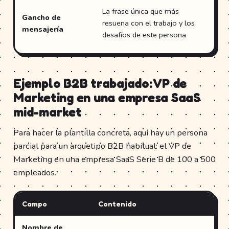
Te
La frase única que más
Gancho de
re
resuena con el trabajo y los
mensajería
co
desafíos de este persona
de
Ejemplo B2B trabajado: VP de
Marketing en una empresa SaaS
mid-market
Para hacer la plantilla concreta, aquí hay un persona
parcial para un arquetipo B2B habitual: el VP de
Marketing en una empresa SaaS Serie B de 100 a 500
empleados.
Campo
Contenido
Nombre de