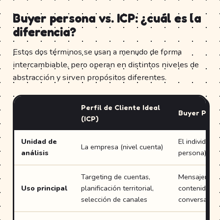
Buyer persona vs. ICP: ¿cuál es la
diferencia?
Estos dos términos se usan a menudo de forma
intercambiable, pero operan en distintos niveles de
abstracción y sirven propósitos diferentes.
Perfil de Cliente Ideal
Buyer Pers
(ICP)
Unidad de
El individuo (
La empresa (nivel cuenta)
análisis
persona)
Targeting de cuentas,
Mensajería, e
Uso principal
planificación territorial,
contenido, d
selección de canales
conversacion