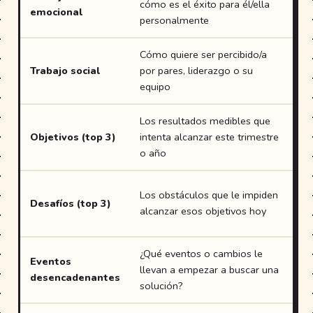
cómo es el éxito para él/ella
emocional
cl
personalmente
Cómo quiere ser percibido/a
En
Trabajo social
por pares, liderazgo o su
cl
equipo
Los resultados medibles que
En
Objetivos (top 3)
intenta alcanzar este trimestre
cl
o año
de
En
Los obstáculos que le impiden
Desafíos (top 3)
cl
alcanzar esos objetivos hoy
wi
¿Qué eventos o cambios le
Eventos
En
llevan a empezar a buscar una
desencadenantes
wi
solución?