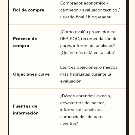
Comprador económico /
Re
Rol de compra
campeón / evaluador técnico /
de
usuario final / bloqueador
¿Cómo evalúa proveedores:
Proceso de
RFP, POC, recomendación de
En
compra
pares, informe de analistas?
wi
¿Quién más está en la sala?
Las tres objeciones o miedos
Gr
Objeciones clave
más habituales durante la
ll
evaluación
ve
¿Dónde aprende: LinkedIn,
En
newsletters del sector,
Fuentes de
cl
informes de analistas,
información
an
comunidades de pares,
co
eventos?