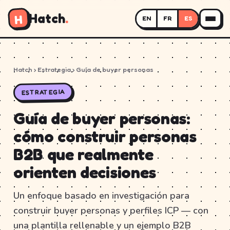
Hatch
.
H
EN
FR
ES
Hatch
› Estrategia › Guía de buyer personas
ESTRATEGIA
Guía de buyer personas:
cómo construir personas
B2B que realmente
orienten decisiones
Un enfoque basado en investigación para
construir buyer personas y perfiles ICP — con
una plantilla rellenable y un ejemplo B2B