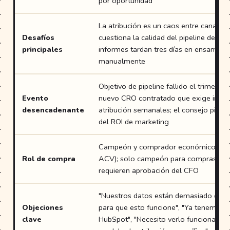
por oportunidad
La atribución es un caos entre canales;
Desafíos
cuestiona la calidad del pipeline de mar
principales
informes tardan tres días en ensambla
manualmente
Objetivo de pipeline fallido el trimestre 
Evento
nuevo CRO contratado que exige info
desencadenante
atribución semanales; el consejo pide 
del ROI de marketing
Campeón y comprador económico (ba
Rol de compra
ACV); solo campeón para compras ma
requieren aprobación del CFO
"Nuestros datos están demasiado des
Objeciones
para que esto funcione", "Ya tenemos 
clave
HubSpot", "Necesito verlo funcionar co