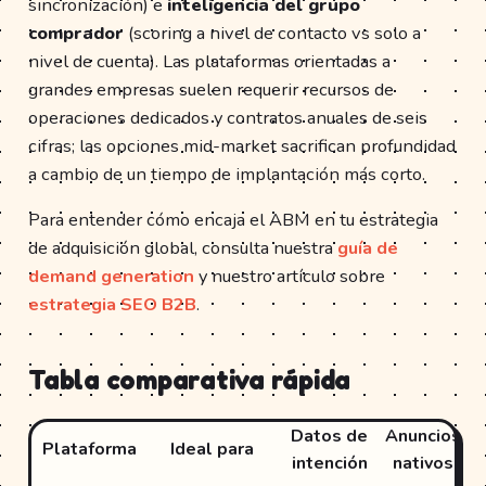
sincronización) e
inteligencia del grupo
comprador
(scoring a nivel de contacto vs solo a
nivel de cuenta). Las plataformas orientadas a
grandes empresas suelen requerir recursos de
operaciones dedicados y contratos anuales de seis
cifras; las opciones mid-market sacrifican profundidad
a cambio de un tiempo de implantación más corto.
Para entender cómo encaja el ABM en tu estrategia
de adquisición global, consulta nuestra
guía de
demand generation
y nuestro artículo sobre
estrategia SEO B2B
.
Tabla comparativa rápida
Datos de
Anuncios
In
Plataforma
Ideal para
intención
nativos