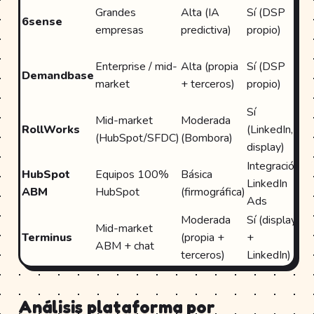
Pr
Grandes
Alta (IA
Sí (DSP
6sense
(S
empresas
predictiva)
propio)
M
Pr
Enterprise / mid-
Alta (propia
Sí (DSP
Demandbase
(S
market
+ terceros)
propio)
M
Sí
Na
Mid-market
Moderada
RollWorks
(LinkedIn,
Hu
(HubSpot/SFDC)
(Bombora)
display)
S
Integración
HubSpot
Equipos 100%
Básica
Na
LinkedIn
ABM
HubSpot
(firmográfica)
Hu
Ads
Moderada
Sí (display
Mid-market
SF
Terminus
(propia +
+
ABM + chat
Hu
terceros)
LinkedIn)
Análisis plataforma por