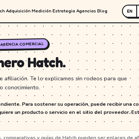
ch
Adquisición
Medición
Estrategia
Agencias
Blog
EN
ARENCIA COMERCIAL
nero Hatch.
 afiliación. Te lo explicamos sin rodeos para que
o conocimiento.
ndiente. Para sostener su operación, puede recibir una co
uiere un producto o servicio en el sitio del proveedor. Es
, comparativas y guías de Hatch pueden ser enlaces de afil