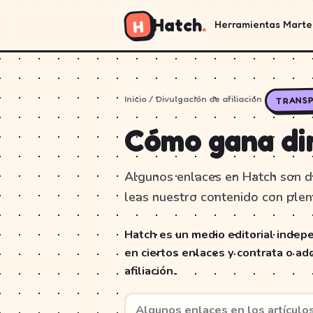
Hatch
.
H
Herramientas
Marte
TRANSP
Inicio
/ Divulgación de afiliación
Cómo gana di
Algunos enlaces en Hatch son de
leas nuestro contenido con plen
Hatch es un medio editorial indepe
en ciertos enlaces y contrata o adq
afiliación.
Algunos enlaces en los artículos